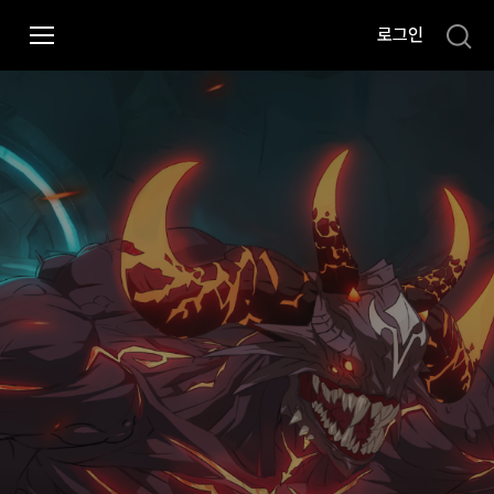
i
로그인
p
t
o
C
o
n
t
e
n
t