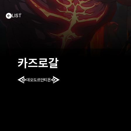
LIST
카즈로갈
데오도르
안티온