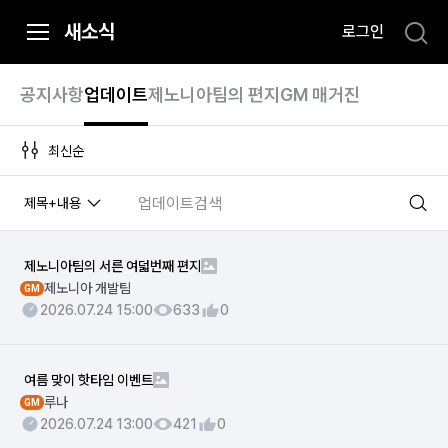
i
새소식
로그인
p
t
o
공지사항
업데이트
제노니아팀의 편지
GM 매거진
C
o
n
t
제목+내용
e
n
t
제노니아팀의 서른 여덟번째 편지
제노니아 개발팀
GM
2026.07.24 15:00
633
0
여름 맞이 핫타임 이벤트
루나
GM
2026.07.24 13:00
421
0