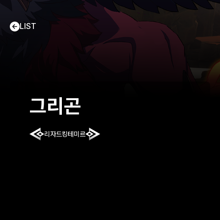
LIST
그리곤
리자드킹
테미르