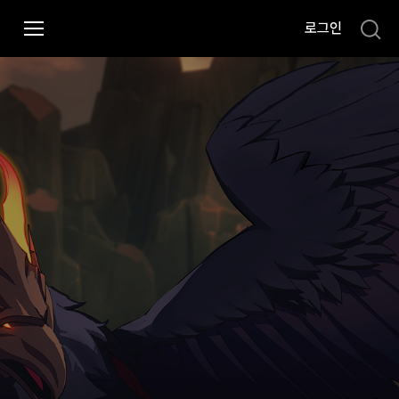
i
로그인
p
t
o
C
o
n
t
e
n
t