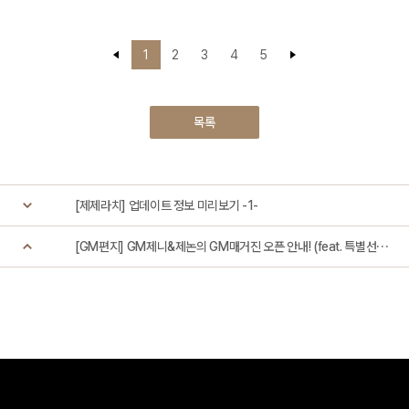
1
2
3
4
5
목록
[제제라치]
업데이트 정보 미리보기 -1-
[GM편지]
GM제니&제논의 GM매거진 오픈 안내! (feat. 특별선물)