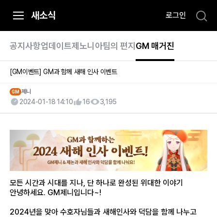
i
새소식
로그인
p
t
o
공지사항
업데이트
제노니아팀의 편지
GM 매거진
C
o
[GM이벤트]
GM과 함께 새해 인사 이벤트
n
t
제니
GM
2024-01-18 14:10
16
3,195
e
n
t
모든 시간과 시대를 지나, 단 하나로 완성된 위대한 이야기
안녕하세요. GM제니입니다~!
2024년을 맞아 수호자님들과 새해인사와 덕담을 함께 나누고