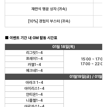
재련석 행운 상자 (귀속)
[10%] 경험치 부스터 (귀속)
■ 이벤트 기간 내 GM 활동 시간표
01월 18일(목)
리그릿1~4
프레이1~4
15:00 ~ 17:00
17:00 ~ 22:00
카엘1~4
에크네1~4
01월19일(금) / 01월2
아라크 1~4
아이리스1~4
안티온1~4
니플헬1~4
아르카스1~4