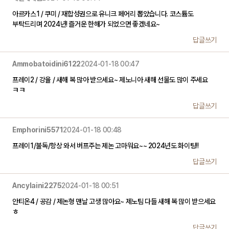
아르카스1 / 쿠미 / 재합성권으로 유니크 페어리 뽑았습니다. 코스튬도
부탁드리며 2024년! 즐거운 한해가 되었으면 좋겠네요~
답글쓰기
Ammobatoidini6122
2024-01-18 00:47
프레이2 / 강율 / 새해 복 많아 받으세요~ 제노니아 새해 선물도 많이 주세요
ㅋㅋ
답글쓰기
Emphorini5571
2024-01-18 00:48
프레이1/불독/항상 와서 버프주는 제논 고마워요~~ 2024년도 화이팅!!
답글쓰기
Ancylaini2275
2024-01-18 00:51
안티온4 / 공감 / 제논형 맨날 고생 많아요~ 제노팀 다들 새해 복 많이 받으세요
ㅎ
답글쓰기