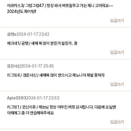
아르카스3/ 그렁그렁47 / 항상 와서 버프잘주고 가는 제니 고마워요~~
2024년도 화이팅!!
답글쓰기
곰탱o
2024-01-17 23:42
에크네1/ 곰탱 / 새해 복 많이 받든가 말든가.. 흥
답글쓰기
검은사신
2024-01-17 23:45
리그릿4 / 검은사신 / 새해복 많이 받으시고 제노니아 제발 흥하자
답글쓰기
Apis0393
2024-01-17 23:53
리그릿1 / 은신이쥬 / 제논님 항상 야무진 버프 감사합니다. 다음에 오실땐
아재개그 좀 더 연습해와주세요
답글쓰기