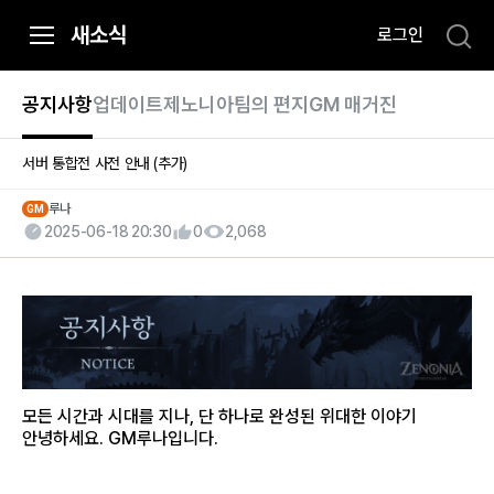
i
새소식
로그인
p
t
o
공지사항
업데이트
제노니아팀의 편지
GM 매거진
C
o
서버 통합전 사전 안내 (추가)
n
t
루나
GM
2025-06-18 20:30
0
2,068
e
n
t
모든 시간과 시대를 지나, 단 하나로 완성된 위대한 이야기
안녕하세요. GM루나입니다.