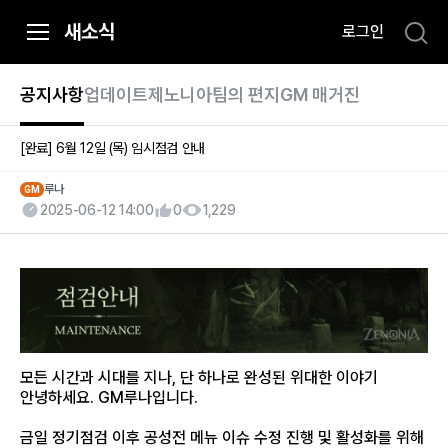
i
새소식
로그인
p
t
o
공지사항
업데이트
제노니아팀의 편지
GM 매거진
C
o
[완료]
6월 12일 (목) 임시점검 안내
n
t
루나
GM
2025-06-12 14:00
0
1,229
e
n
t
모든 시간과 시대를 지나, 단 하나로 완성된 위대한 이야기
안녕하세요. GM루나입니다.
금일 정기점검 이후 공성전 메뉴 이슈 수정 진행 및 활성화를 위해