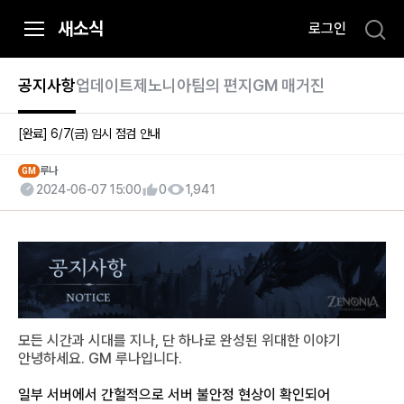
i
새소식
로그인
p
t
o
공지사항
업데이트
제노니아팀의 편지
GM 매거진
C
o
[완료]
6/7(금) 임시 점검 안내
n
t
루나
GM
2024-06-07 15:00
0
1,941
e
n
t
모든 시간과 시대를 지나, 단 하나로 완성된 위대한 이야기
안녕하세요. GM 루나입니다.
일부 서버에서
간헐적
으로 서버 불안정 현상이 확인되어