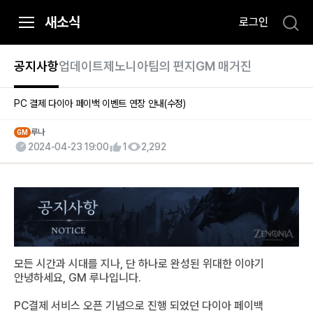
i
새소식
로그인
p
t
o
공지사항
업데이트
제노니아팀의 편지
GM 매거진
C
o
PC 결제 다이아 페이백 이벤트 연장 안내(수정)
n
t
루나
GM
2024-04-23 19:00
1
2,292
e
n
t
모든 시간과 시대를 지나, 단 하나로 완성된 위대한 이야기
안녕하세요, GM 루나입니다.
PC결제 서비스 오픈 기념으로 진행 되었던 다이아 페이백