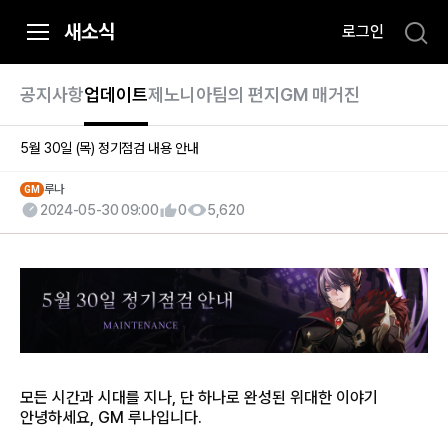
i
새소식
로그인
p
t
o
공지사항
업데이트
제노니아팀의 편지
GM 매거진
C
o
5월 30일 (목) 정기점검 내용 안내
n
t
루나
GM
2024-05-30 09:00
0
5,620
e
n
t
모든 시간과 시대를 지나, 단 하나로 완성된 위대한 이야기
안녕하세요, GM 루나입니다.